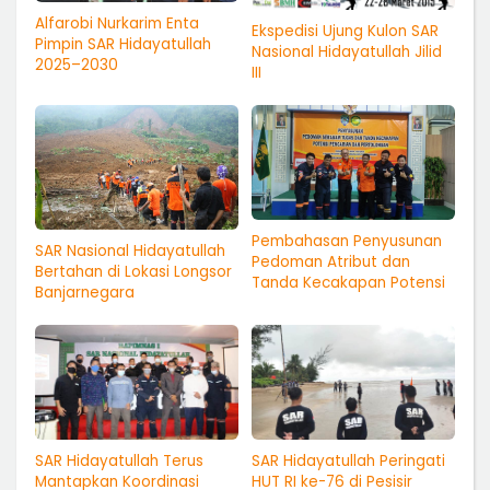
Alfarobi Nurkarim Enta
Ekspedisi Ujung Kulon SAR
Pimpin SAR Hidayatullah
Nasional Hidayatullah Jilid
2025–2030
III
Pembahasan Penyusunan
SAR Nasional Hidayatullah
Pedoman Atribut dan
Bertahan di Lokasi Longsor
Tanda Kecakapan Potensi
Banjarnegara
SAR Hidayatullah Terus
SAR Hidayatullah Peringati
Mantapkan Koordinasi
HUT RI ke-76 di Pesisir