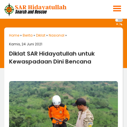
/
Home
»
Berita
»
Diklat
»
Nasional
»
Kamis, 24 Juni 2021
Diklat SAR Hidayatullah untuk
Kewaspadaan Dini Bencana